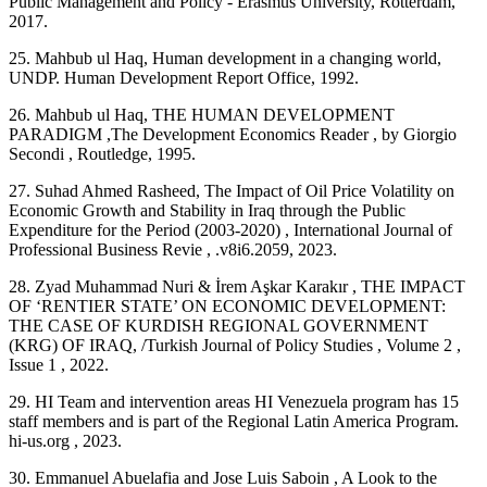
Public Management and Policy - Erasmus University, Rotterdam,
2017.
25. Mahbub ul Haq, Human development in a changing world,
UNDP. Human Development Report Office, 1992.
26. Mahbub ul Haq, THE HUMAN DEVELOPMENT
PARADIGM ,The Development Economics Reader , by Giorgio
Secondi , Routledge, 1995.
27. Suhad Ahmed Rasheed, The Impact of Oil Price Volatility on
Economic Growth and Stability in Iraq through the Public
Expenditure for the Period (2003-2020) , International Journal of
Professional Business Revie , .v8i6.2059, 2023.
28. Zyad Muhammad Nuri & İrem Aşkar Karakır , THE IMPACT
OF ‘RENTIER STATE’ ON ECONOMIC DEVELOPMENT:
THE CASE OF KURDISH REGIONAL GOVERNMENT
(KRG) OF IRAQ, /Turkish Journal of Policy Studies , Volume 2 ,
Issue 1 , 2022.
29. HI Team and intervention areas HI Venezuela program has 15
staff members and is part of the Regional Latin America Program.
hi-us.org , 2023.
30. Emmanuel Abuelafia and Jose Luis Saboin , A Look to the