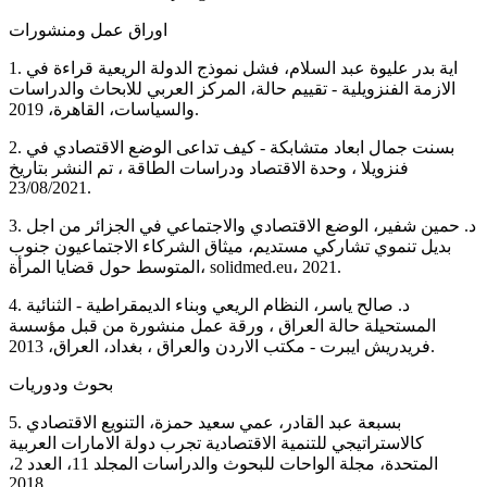
اوراق عمل ومنشورات
1. اية بدر عليوة عبد السلام، فشل نموذج الدولة الريعية قراءة في
الازمة الفنزويلية - تقييم حالة، المركز العربي للابحاث والدراسات
والسياسات، القاهرة، 2019.
2. بسنت جمال ابعاد متشابكة - كيف تداعى الوضع الاقتصادي في
فنزويلا ، وحدة الاقتصاد ودراسات الطاقة ، تم النشر بتاريخ
23/08/2021.
3. د. حمين شفير، الوضع الاقتصادي والاجتماعي في الجزائر من اجل
بديل تنموي تشاركي مستديم، ميثاق الشركاء الاجتماعيون جنوب
المتوسط حول قضايا المرأة، solidmed.eu، 2021.
4. د. صالح ياسر، النظام الريعي وبناء الديمقراطية - الثنائية
المستحيلة حالة العراق ، ورقة عمل منشورة من قبل مؤسسة
فريدريش ايبرت - مكتب الاردن والعراق ، بغداد، العراق، 2013.
بحوث ودوريات
5. بسبعة عبد القادر، عمي سعيد حمزة، التنويع الاقتصادي
كالاستراتيجي للتنمية الاقتصادية تجرب دولة الامارات العربية
المتحدة، مجلة الواحات للبحوث والدراسات المجلد 11، العدد 2،
2018.