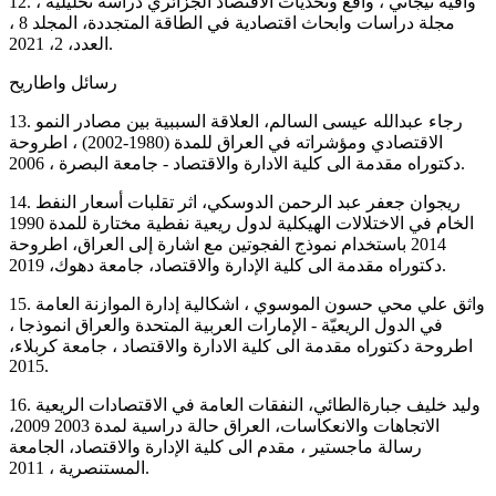
12. وافية تيجاني ، واقع وتحديات الاقتصاد الجزائري دراسة تحليلية ،
مجلة دراسات وابحاث اقتصادية في الطاقة المتجددة، المجلد 8 ،
العدد، 2، 2021.
رسائل واطاريح
13. رجاء عبدالله عيسى السالم، العلاقة السببية بين مصادر النمو
الاقتصادي ومؤشراته في العراق للمدة (1980-2002) ، اطروحة
دكتوراه مقدمة الى كلية الادارة والاقتصاد - جامعة البصرة ، 2006.
14. ريجوان جعفر عبد الرحمن الدوسكي، اثر تقلبات أسعار النفط
الخام في الاختلالات الهيكلية لدول ريعية نفطية مختارة للمدة 1990
2014 باستخدام نموذج الفجوتين مع اشارة إلى العراق، اطروحة
دكتوراه مقدمة الى كلية الإدارة والاقتصاد، جامعة دهوك، 2019.
15. واثق علي محي حسون الموسوي ، اشكالية إدارة الموازنة العامة
في الدول الريعيّة - الإمارات العربية المتحدة والعراق انموذجا ،
اطروحة دكتوراه مقدمة الى كلية الادارة والاقتصاد ، جامعة كربلاء،
2015.
16. وليد خليف جبارةالطائي، النفقات العامة في الاقتصادات الريعية
الاتجاهات والانعكاسات، العراق حالة دراسية لمدة 2003 2009،
رسالة ماجستير ، مقدم الى كلية الإدارة والاقتصاد، الجامعة
المستنصرية ، 2011.