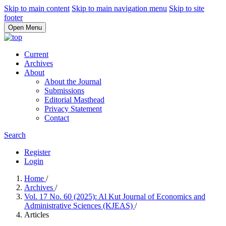
Skip to main content
Skip to main navigation menu
Skip to site
footer
Open Menu
Current
Archives
About
About the Journal
Submissions
Editorial Masthead
Privacy Statement
Contact
Search
Register
Login
Home
/
Archives
/
Vol. 17 No. 60 (2025): Al Kut Journal of Economics and
Administrative Sciences (KJEAS)
/
Articles