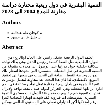
التنمية البشرية في دول ريعية مختارة دراسة
مقارنة للمدة 2004 الى 2023
Authors
م.كوفان طه عبدالله
ا. د. خليل غازي حسن
Abstract
تعتمد الدول الريعية بشكل رئيس على العائد او(الريع) من
الموارد الطبيعية مثل النفط كمصدر رئيس للدخل وهي بذلك تواجه
اشكالية حقيقية حول قدرتها على الوصول الى معدلات مقبولة من
التنمية البشرية في ظل التقلبات المستمرة التي تشهدها اسعار تلك
الموارد وخاصة النفط ، اضافة الى التحديات في سعيها الى تحقيق
التنويع الاقتصادي. لذا فان هذا البحث يعد محاولة لتحليل مؤشرات
التنمية البشرية في بلدان ريعية مختارة تمثل نماذج مختلفة في نظم
ادارة ايراداتها النفطية وهي الجزائر كدولة غنية بالنفط تواجه ولاتزال
تحديات تنموية حقيقية وبقيت ضمن فئة الدول ذات مستوى التنمية
البشرية المتوسطة، اما فنزويلا فقد شهدت انهيارا اقتصاديا كبيرا
برغم امتلاكها اكبر احتياطي نفطي على المستوي العالمي ويمكن